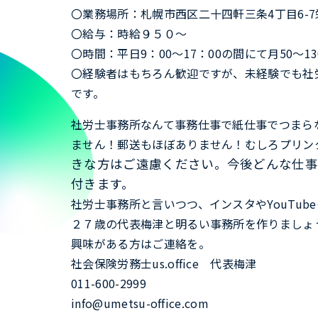
〇業務場所：札幌市西区二十四軒三条4丁目6-
〇給与：時給９５０～
〇時間：平日9：00～17：00の間にて月50～
〇経験者はもちろん歓迎ですが、未経験でも社
です。
社労士事務所なんて事務仕事で紙仕事でつまら
ません！郵送もほぼありません！むしろプリン
きな方はご遠慮ください。
今後どんな仕事
付きます。
社労士事務所と言いつつ、インスタやYouTu
２７歳の代表梅津と明るい事務所を作りましょ
興味がある方はご連絡を。
社会保険労務士us.office 代表梅津
011-600-2999
info@umetsu-office.com