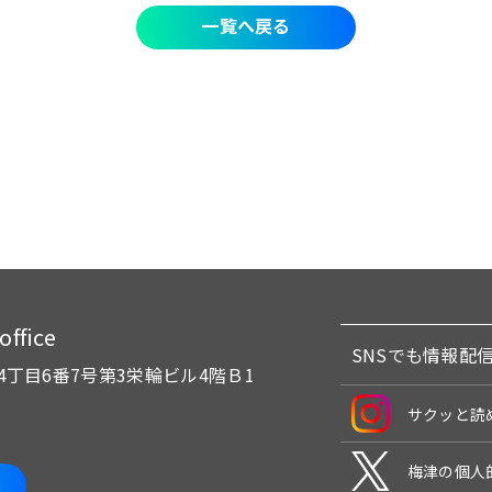
一覧へ戻る
fice
SNSでも情報配
4丁目6番7号
第3栄輪ビル4階Ｂ1
サクッと読
梅津の個人