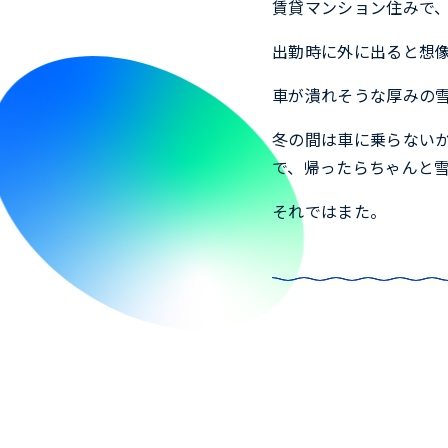
賃貸マンション住みで
出勤時に外に出ると想
車が潰れそうな厚みの
冬の間は車に乗らない
で、帰ったらちゃんと
それではまた。