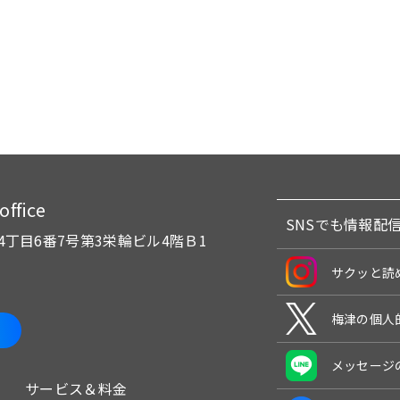
fice
SNSでも情報配
4丁目6番7号
第3栄輪ビル4階Ｂ1
サクッと読
梅津の個人
メッセージ
サービス＆料金