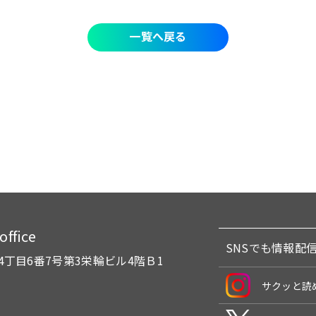
一覧へ戻る
fice
SNSでも情報配
4丁目6番7号
第3栄輪ビル4階Ｂ1
サクッと読