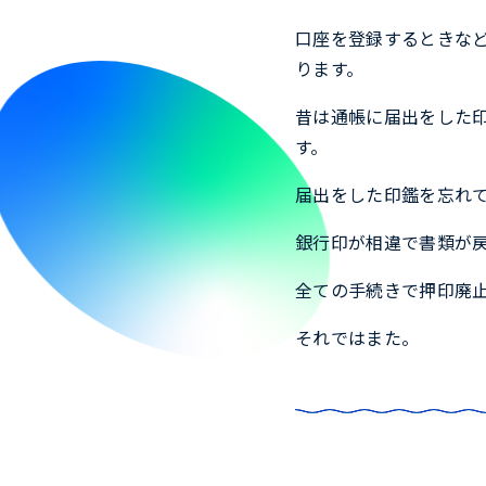
口座を登録するときな
ります。
昔は通帳に届出をした
す。
届出をした印鑑を忘れ
銀行印が相違で書類が
全ての手続きで押印廃
それではまた。