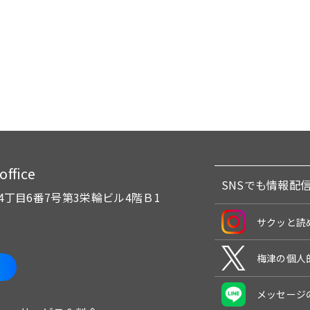
fice
SNSでも情報配
4丁目6番7号
第3栄輪ビル4階Ｂ1
サクッと読
梅津の個人
メッセージ