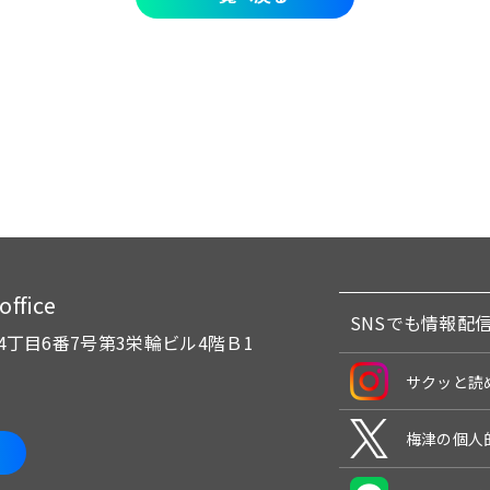
fice
SNSでも情報配
4丁目6番7号
第3栄輪ビル4階Ｂ1
サクッと読
梅津の個人