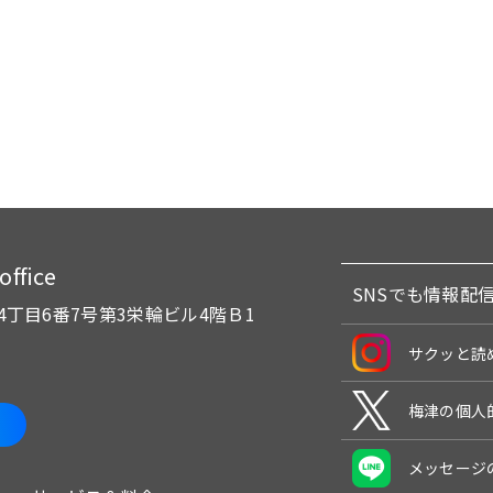
fice
SNSでも情報配
4丁目6番7号
第3栄輪ビル4階Ｂ1
サクッと読
梅津の個人
メッセージ