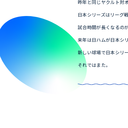
昨年と同じヤクルト対
日本シリーズはリーグ
試合時間が長くなるの
来年は日ハムが日本シ
新しい球場で日本シリ
それではまた。