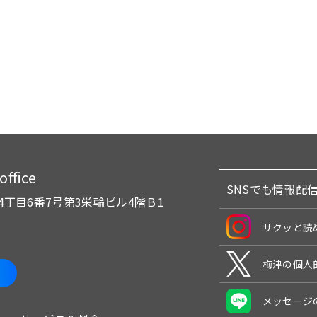
fice
SNSでも情報配
4丁目6番7号
第3栄輪ビル4階Ｂ1
サクッと読
梅津の個人
メッセージ