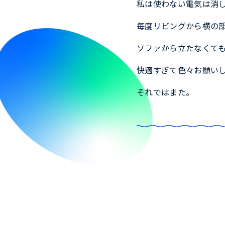
私は使わない電気は消
毎度リビングから横の
ソファから立たなくて
快適すぎて色々お願い
それではまた。