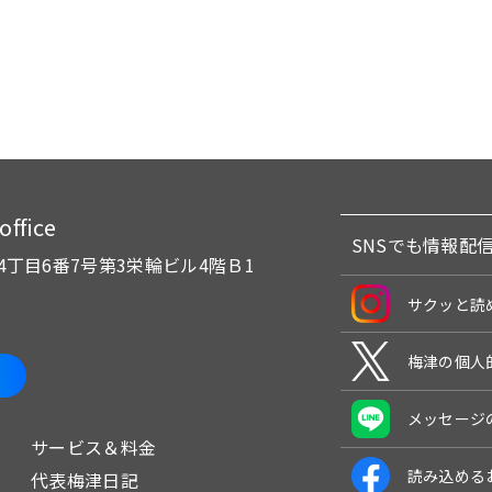
fice
SNSでも情報配
4丁目6番7号
第3栄輪ビル4階Ｂ1
サクッと読
梅津の個人
メッセージ
サービス＆料金
読み込める
代表梅津日記