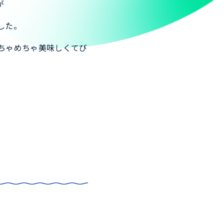
が
した。
ちゃめちゃ美味しくてび