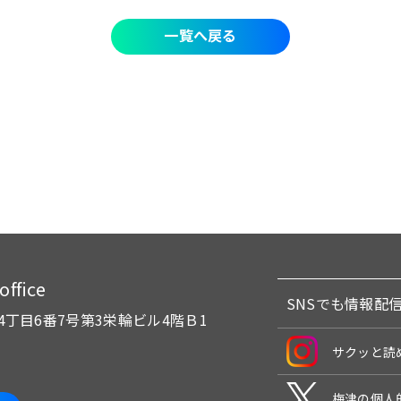
一覧へ戻る
fice
SNSでも情報配
4丁目6番7号
第3栄輪ビル4階Ｂ1
サクッと読
梅津の個人