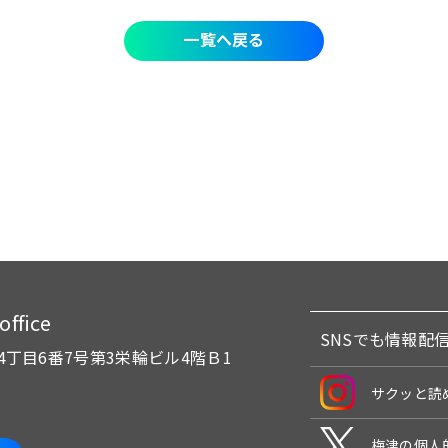
一覧へ戻る
fice
SNSでも情報配
4丁目6番7号
第3栄輪ビル4階Ｂ1
サクッと読
梅津の個人