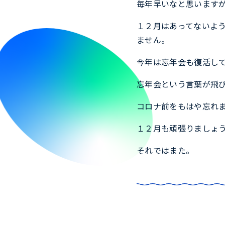
毎年早いなと思います
１２月はあってないよ
ません。
今年は忘年会も復活し
忘年会という言葉が飛
コロナ前をもはや忘れ
１２月も頑張りましょ
それではまた。