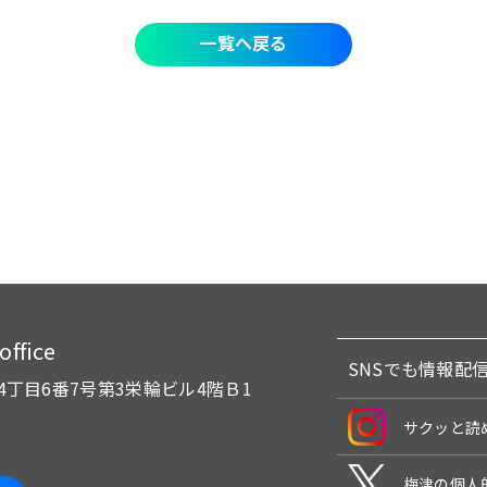
一覧へ戻る
fice
SNSでも情報配
4丁目6番7号
第3栄輪ビル4階Ｂ1
サクッと読
梅津の個人