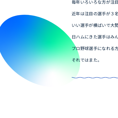
毎年いろいろな方が注
近年は注目の選手が３
いい選手が横ばいで大
日ハムにきた選手はみ
プロ野球選手になれる
それではまた。