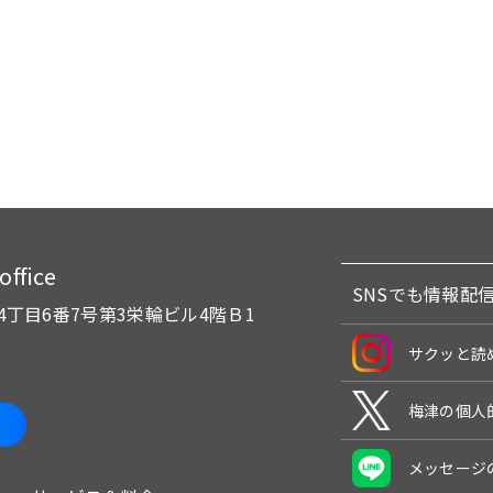
fice
SNSでも情報配
4丁目6番7号
第3栄輪ビル4階Ｂ1
サクッと読
梅津の個人
メッセージ