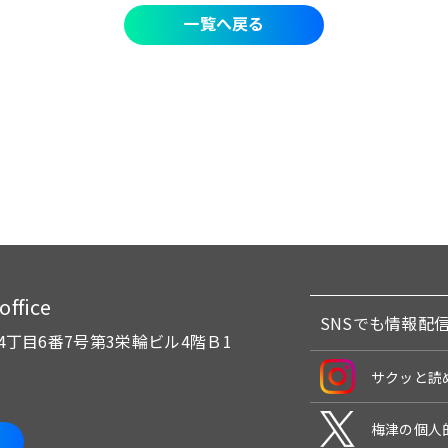
一覧へ戻る
fice
SNSでも情報配
4丁目6番7号
第3栄輪ビル4階Ｂ1
サクッと読
梅津の個人