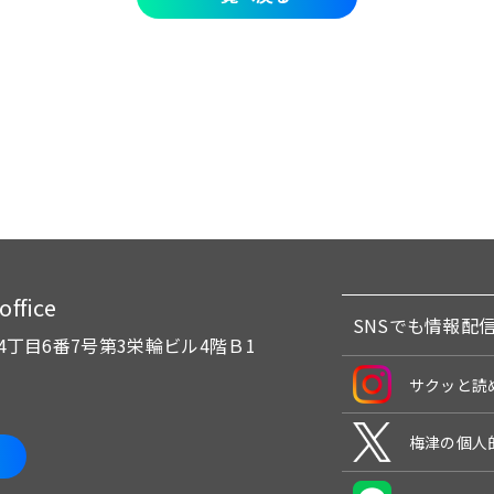
fice
SNSでも情報配
4丁目6番7号
第3栄輪ビル4階Ｂ1
サクッと読
梅津の個人