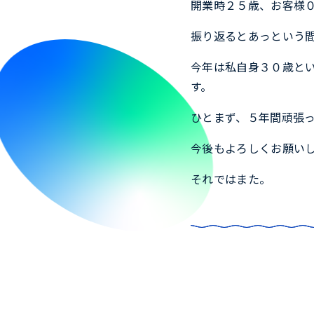
開業時２５歳、お客様
振り返るとあっという
今年は私自身３０歳と
す。
ひとまず、５年間頑張
今後もよろしくお願い
それではまた。