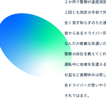
２か所で警察が速度測
２回とも測定の手前で
全く見ず知らずのただ
昔からあるドライバー
なんだか素敵な気遣い
警察の存在を教えてく
運転中に他者を気遣え
お盆など長期休みは悲
全ドライバーが思いや
それではまた。