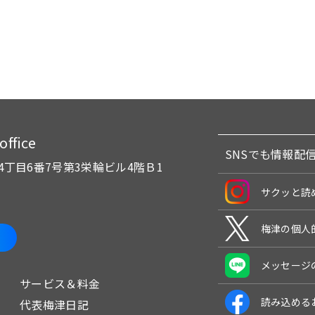
fice
SNSでも情報配
4丁目6番7号
第3栄輪ビル4階Ｂ1
サクッと読
梅津の個人
メッセージ
サービス＆料金
読み込める
代表梅津日記