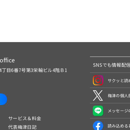
fice
SNSでも情報配
4丁目6番7号
第3栄輪ビル4階Ｂ1
サクッと読
梅津の個人
メッセージ
サービス＆料金
読み込める
代表梅津日記