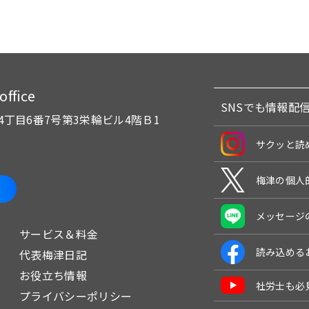
fice
SNSでも情報配
4丁目6番7号
第3栄輪ビル4階Ｂ1
サクッと読
梅津の個人
メッセージ
サービス＆料金
読み込める
代表梅津日記
お役立ち情報
社労士も必
プライバシーポリシー